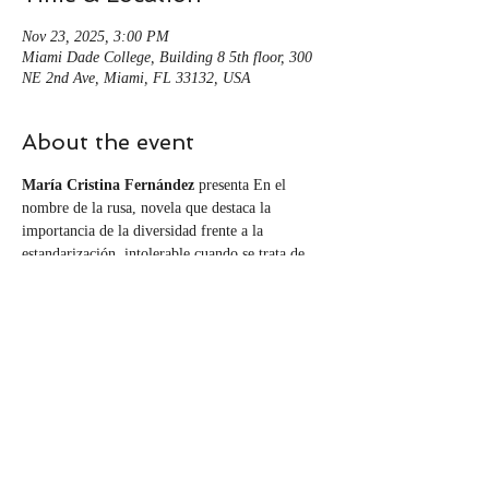
Nov 23, 2025, 3:00 PM
Miami Dade College, Building 8 5th floor, 300
NE 2nd Ave, Miami, FL 33132, USA
About the event
María Cristina Fernández
 presenta En el 
nombre de la rusa, novela que destaca la 
importancia de la diversidad frente a la 
estandarización, intolerable cuando se trata de 
valorar la humanidad. En Los hijos de Sobek, 
Denis Fortún
 cuestiona los límites de la 
creación literaria, los misterios de la mente 
humana y las consecuencias de las obsesiones 
personales. 
Gastón Virkel 
llega con Hemos 
vencido el asco, una colección de cuentos que 
muestran la fragilidad de lo cotidiano y hacen de 
esa intemperie materia literaria.…